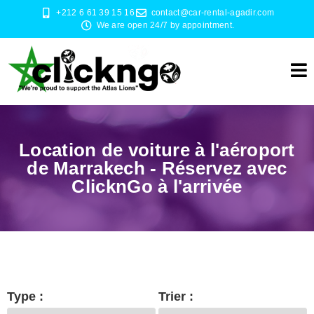
+212 6 61 39 15 16
contact@car-rental-agadir.com
We are open 24/7 by appointment.
Location de voiture à l'aéroport
de Marrakech - Réservez avec
ClicknGo à l'arrivée
Type :
Trier :